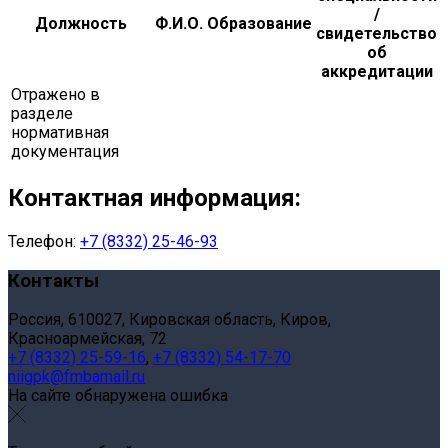
/
Должность
Ф.И.О.
Образование
свидетельство
об
аккредитации
Отражено в
разделе
нормативная
документация
Контактная информация:
Телефон:
+7 (8332) 25-46-93
Контакты
Россия, 610027, Кировская область, Киров,
Красноармейская, 72
+7 (8332) 25-59-16
,
+7 (8332) 54-17-70
niigpk@fmbamail.ru
На сайте обнаружена ошибка