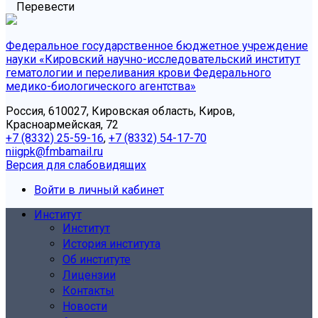
Перевести
Федеральное государственное бюджетное учреждение
науки «Кировский научно-исследовательский институт
гематологии и переливания крови Федерального
медико-биологического агентства»
Россия, 610027, Кировская область, Киров,
Красноармейская, 72
+7 (8332) 25-59-16
,
+7 (8332) 54-17-70
niigpk@fmbamail.ru
Версия для слабовидящих
Войти в личный кабинет
Институт
Институт
История института
Об институте
Лицензии
Контакты
Новости