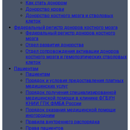
Как стать донором
Донорство крови
Донорство костного мозга и стволовых
клеток
Федеральный регистр доноров костного мозга
Федеральный регистр доноров костного
мозга
Отдел развития донорства
Отдел сопровождения активации доноров
костного мозга и гемопоэтических стволовых
клеток
Пациентам
Пациентам
Порядок и условия предоставления платных
медицинских услуг
Порядок получения специализированной
медицинской помощи в клинике ФГБУН
КНИИ ГПК ФМБА России
Порядок оказания медицинской помощи
иногородним
Правила внутреннего распорядка
Права пациентов