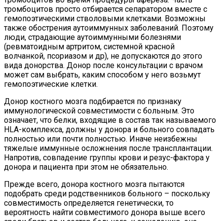
тромбоцитов просто отбирается сепаратором вместе с
гемопоэтическими стволовыми клетками. Возможны
также обострения аутоиммунных заболеваний. Поэтому
люди, страдающие аутоиммунными болезнями
(ревматоидным артритом, системной красной
волчанкой, псориазом и др), не допускаются до этого
вида донорства. Донор после консультации с врачом
может сам выбрать, каким способом у него возьмут
гемопоэтические клетки.
Донор костного мозга подбирается по признаку
иммунологической совместимости с больным. Это
означает, что белки, входящие в состав так называемого
HLA-комплекса, должны у донора и больного совпадать
полностью или почти полностью. Иначе неизбежны
тяжелые иммунные осложнения после трансплантации.
Напротив, совпадение группы крови и резус-фактора у
донора и пациента при этом не обязательно.
Прежде всего, донора костного мозга пытаются
подобрать среди родственников больного – поскольку
совместимость определяется генетически, то
вероятность найти совместимого донора выше всего