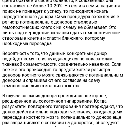
среди братьев и сестер больного, к сожалению, она
составляет не более 10-20%. Но если в семье пациента
поиск не приведет к успеху, то приходится искать
неродственного донора. Сама процедура вхождения в
регистр потенциальных доноров стволовых
гемопоэтических клеток ни к чему не обязывает. Это
лишь подтверждение желания сдать гемопоэтические
стволовые клетки и спасти ближнего, которому
необходима пересадка.
Вероятность того, что данный конкретный донор
подойдет кому-то из нуждающихся по показателям
тканевой совместимости, сравнительно невелика. Если
все же это происходит, то представители регистра
доноров костного мозга связываются с потенциальным
донором и спрашивают его согласия на сдачу
гемопоэтических стволовых клеток.
В случае согласия донора проводится повторное,
расширенное высокоточное типирование. Когда
результаты повторного типирования подтверждают, что
донор действительно подходит человеку, ожидающему
пересадки костного мозга, потенциального донора еще
раз запрашивают о согласии на донорство, обследуют