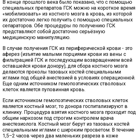
В конце прошлого века было показано, что с помощью
специальных препаратов ГСК можно на короткое время
«мобилизовать» из костного мозга в кровь, из которой
их достаточно легко получить с помощью специальных
сепараторов. Обе процедуры по получению ГСК
представляют собой достаточно серьёзную
медицинскую манипуляцию.
В случае получения ГСК из периферической крови - это
аферез (изъятие малыми порциями крови из вены с
фильтрацией ГСК и последующим возвращением всей
оставшейся крови донору), для сбора костного мозга
делаются проколы тазовых костей специальными
иглами под общей анестезией в условиях операционной.
Еще одним источником гемопоэтических стволовых
клеток является пуповинная кровь.
Если источником гемопоэтических стволовых клеток
является костный мозг, то донора госпитализируют в
клинику. Процедура взятия костного мозга проходит под
общим наркозом под строгим контролем врача
анестезиолога. Костный мозг берут из тазовых костей
специальными иглами с широким просветом. В течение
1,5–2 часов через два маленьких разреза в коже