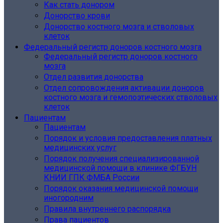
Как стать донором
Донорство крови
Донорство костного мозга и стволовых
клеток
Федеральный регистр доноров костного мозга
Федеральный регистр доноров костного
мозга
Отдел развития донорства
Отдел сопровождения активации доноров
костного мозга и гемопоэтических стволовых
клеток
Пациентам
Пациентам
Порядок и условия предоставления платных
медицинских услуг
Порядок получения специализированной
медицинской помощи в клинике ФГБУН
КНИИ ГПК ФМБА России
Порядок оказания медицинской помощи
иногородним
Правила внутреннего распорядка
Права пациентов