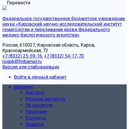
Перевести
Федеральное государственное бюджетное учреждение
науки «Кировский научно-исследовательский институт
гематологии и переливания крови Федерального
медико-биологического агентства»
Россия, 610027, Кировская область, Киров,
Красноармейская, 72
+7 (8332) 25-59-16
,
+7 (8332) 54-17-70
niigpk@fmbamail.ru
Версия для слабовидящих
Войти в личный кабинет
Институт
Институт
История института
Об институте
Лицензии
Контакты
Новости