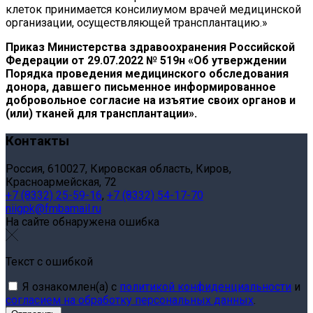
клеток принимается консилиумом врачей медицинской
организации, осуществляющей трансплантацию.»
Приказ Министерства здравоохранения Российской
Федерации от 29.07.2022 № 519н «Об утверждении
Порядка проведения медицинского обследования
донора, давшего письменное информированное
добровольное согласие на изъятие своих органов и
(или) тканей для трансплантации».
Контакты
Россия, 610027, Кировская область, Киров,
Красноармейская, 72
+7 (8332) 25-59-16
,
+7 (8332) 54-17-70
niigpk@fmbamail.ru
На сайте обнаружена ошибка
Текст с ошибкой
Я ознакомлен(а) с
политикой конфиденциальности
и
согласием на обработку персональных данных
.