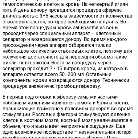
гемопоэтических клеток в кровь. На четвёртый и/или
пятый день донору проводится процедура афереза
длительностью 3–5 часов в зависимости от количества
стволовых клеток, которое необходимо получить. Во
время этой процедуры кровь забирается из вены,
проходит через специальный аппарат – клеточный
сепаратор и возвращается донору. Во время каждого
прохождения через аппарат отбирается только
небольшое количество стволовых клеток, поэтому для
получения достаточного для пересадки объема такие
циклы повторяются. Всего за процедуру через
сепаратор проходит 7 - 15 литров крови, из которых в
аппарате остается всего 50–200 мл. Остальные
компоненты крови возвращаются донору. Технически
процедура аналогична тромбоцитаферезу.
В период подготовки к аферезу самыми частыми
побочным явлениям являются ломота и боли в костях,
возникающие примерно у половины доноров во время
стимуляции. Ростовые факторы стимулируют деление
клеток в костном мозге, костный мозг увеличивается в
объеме, что и вызывает неприятные ощущения. Еще
одно возможное последствие – незначительная потеря
тромбоцитов во время процедуры афереза. Часть