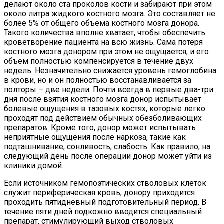
делают около ста проколов кости и забирают при этом
около литра жидкого костного мозга. Это составляет не
более 5% от общего объема костного мозга донора.
Такого количества вполне хватает, чтобы обеспечить
кроветворение пациента на всю жизнь. Сама потеря
костного мозга донором при этом не ощущается, и его
объем полностью компенсируется в течение двух
недель. Незначительно снижается уровень гемоглобина
в крови, но и он полностью восстанавливается за
полторы – две недели. Почти всегда в первые два-три
дня после взятия костного мозга донор испытывает
болевые ощущения в тазовых костях, которые легко
проходят под действием обычных обезболивающих
препаратов. Кроме того, донор может испытывать
неприятные ощущения после наркоза, такие как
подташнивание, сонливость, слабость. Как правило, на
следующий день после операции донор может уйти из
клиники домой.
Если источником гемопоэтических стволовых клеток
служит периферическая кровь, донору приходится
проходить пятидневный подготовительный период. В
течение пяти дней подкожно вводится специальный
препарат, стимулирующий выход стволовых