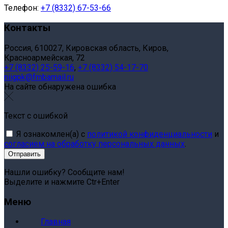
Телефон:
+7 (8332) 67-53-66
Контакты
Россия, 610027, Кировская область, Киров,
Красноармейская, 72
+7 (8332) 25-59-16
,
+7 (8332) 54-17-70
niigpk@fmbamail.ru
На сайте обнаружена ошибка
Текст с ошибкой
Я ознакомлен(а) с
политикой конфиденциальности
и
согласием на обработку персональных данных
.
Нашли ошибку? Сообщите нам!
Выделите и нажмите Ctr+Enter
Меню
Главная