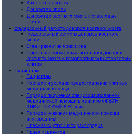
Как стать донором
Донорство крови
Донорство костного мозга и стволовых
клеток
Федеральный регистр доноров костного мозга
Федеральный регистр доноров костного
мозга
Отдел развития донорства
Отдел сопровождения активации доноров
костного мозга и гемопоэтических стволовых
клеток
Пациентам
Пациентам
Порядок и условия предоставления платных
медицинских услуг
Порядок получения специализированной
медицинской помощи в клинике ФГБУН
КНИИ ГПК ФМБА России
Порядок оказания медицинской помощи
иногородним
Правила внутреннего распорядка
Права пациентов