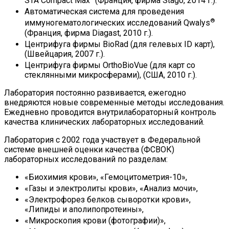
STA Compact Max
(Франция, фирма Stago, 2014 г.).
Автоматическая система для проведения
®
иммуногематологических исследований Qwalys
(Франция, фирма Diagast, 2010 г.).
Центрифуга фирмы BioRad (для гелевых ID карт),
(Швейцария, 2007 г.).
Центрифуга фирмы OrthoBioVue (для карт со
стеклянными микросферами), (США, 2010 г.).
Лаборатория постоянно развивается, ежегодно
внедряются новые современные методы исследования.
Ежедневно проводится внутрилабораторный контроль
качества клинических лабораторных исследований.
Лаборатория с 2002 года участвует в Федеральной
системе внешней оценки качества (ФСВОК)
лабораторных исследований по разделам:
«Биохимия крови», «Гемоцитометрия-10»,
«Газы и электролиты крови», «Анализ мочи»,
«Электрофорез белков сыворотки крови»,
«Липиды и аполипопротеины»,
«Микроскопия крови (фотографии)»,