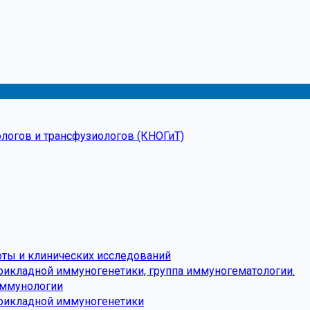
логов и трансфузиологов (КНОГиТ)
оты и клинических исследований
рикладной иммуногенетики, группа иммуногематологии.
иммунологии
прикладной иммуногенетики