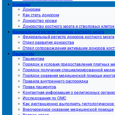
Донорам
Донорам
Как стать донором
Донорство крови
Донорство костного мозга и стволовых клеток
Федеральный регистр доноров костного мозга
Федеральный регистр доноров костного мозга
Отдел развития донорства
Отдел сопровождения активации доноров кост
Пациентам
Пациентам
Порядок и условия предоставления платных м
Порядок получения специализированной мед
Порядок оказания медицинской помощи иног
Правила внутреннего распорядка
Права пациентов
Контактная информация о религиозных организ
Исследования по ОМС
Как дистанционно выполнить гистологическое
Внеочередное оказание медицинской помощи