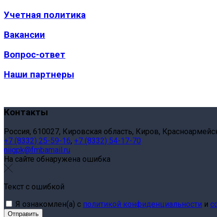
Учетная политика
Вакансии
Вопрос-ответ
Наши партнеры
Контакты
Россия, 610027, Кировская область, Киров, Красноармейск
+7 (8332) 25-59-16
,
+7 (8332) 54-17-70
niigpk@fmbamail.ru
На сайте обнаружена ошибка
Текст с ошибкой
Я ознакомлен(а) с
политикой конфиденциальности
и
с