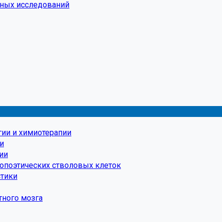
чных исследований
гии и химиотерапии
и
ии
мопоэтических стволовых клеток
стики
тного мозга