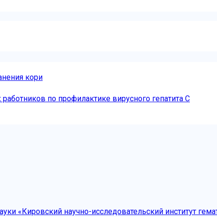
анения кори
работников по профилактике вирусного гепатита С
уки «Кировский научно-исследовательский институт гема