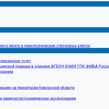
ного мозга и гемопоэтических стволовых клеток
едицинских услуг
ицинской помощи в клинике ФГБУН КНИИ ГПК ФМБА Росс
ородним
ациях на территории Кировской области
 и иммуногистохимическое исследования