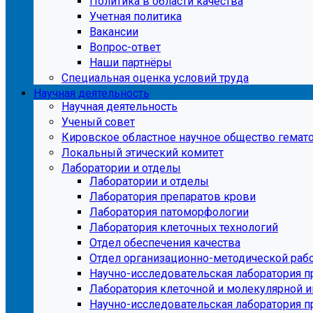
Политика в области качества
Учетная политика
Вакансии
Вопрос-ответ
Наши партнёры
Специальная оценка условий труда
Научная деятельность
Научная деятельность
Ученый совет
Кировское областное научное общество гемато
Локальный этический комитет
Лаборатории и отделы
Лаборатории и отделы
Лаборатория препаратов крови
Лаборатория патоморфологии
Лаборатория клеточных технологий
Отдел обеспечения качества
Отдел организационно-методической раб
Научно-исследовательская лаборатория п
Лаборатория клеточной и молекулярной 
Научно-исследовательская лаборатория 