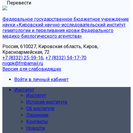
Перевести
Федеральное государственное бюджетное учреждение
науки «Кировский научно-исследовательский институт
гематологии и переливания крови Федерального
медико-биологического агентства»
Россия, 610027, Кировская область, Киров,
Красноармейская, 72
+7 (8332) 25-59-16
,
+7 (8332) 54-17-70
niigpk@fmbamail.ru
Версия для слабовидящих
Войти в личный кабинет
Институт
Институт
История института
Об институте
Лицензии
Контакты
Новости