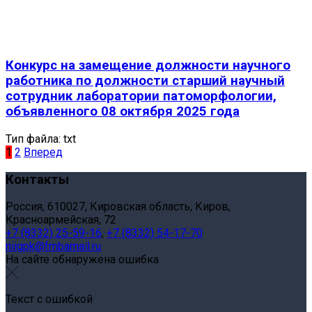
Конкурс на замещение должности научного
работника по должности старший научный
сотрудник лаборатории патоморфологии,
объявленного 08 октября 2025 года
Тип файла:
txt
1
2
Вперед
Контакты
Россия, 610027, Кировская область, Киров,
Красноармейская, 72
+7 (8332) 25-59-16
,
+7 (8332) 54-17-70
niigpk@fmbamail.ru
На сайте обнаружена ошибка
Текст с ошибкой