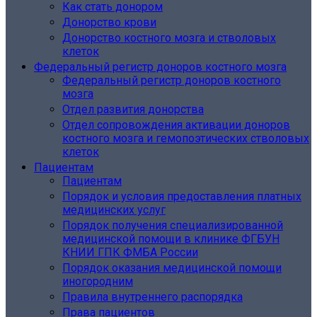
Как стать донором
Донорство крови
Донорство костного мозга и стволовых
клеток
Федеральный регистр доноров костного мозга
Федеральный регистр доноров костного
мозга
Отдел развития донорства
Отдел сопровождения активации доноров
костного мозга и гемопоэтических стволовых
клеток
Пациентам
Пациентам
Порядок и условия предоставления платных
медицинских услуг
Порядок получения специализированной
медицинской помощи в клинике ФГБУН
КНИИ ГПК ФМБА России
Порядок оказания медицинской помощи
иногородним
Правила внутреннего распорядка
Права пациентов